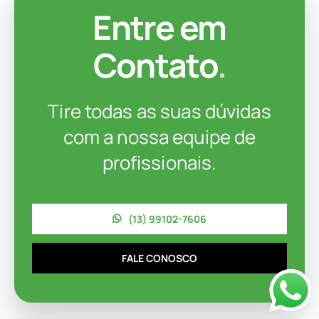
Entre em
Contato
.
Tire todas as suas dúvidas
com a nossa equipe de
profissionais.
(13) 99102-7606
FALE CONOSCO