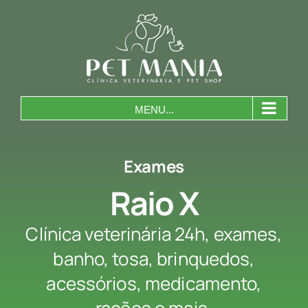
Skip
to
content
MENU...
Exames
Raio X
Clínica veterinária 24h, exames,
banho, tosa, brinquedos,
acessórios, medicamento,