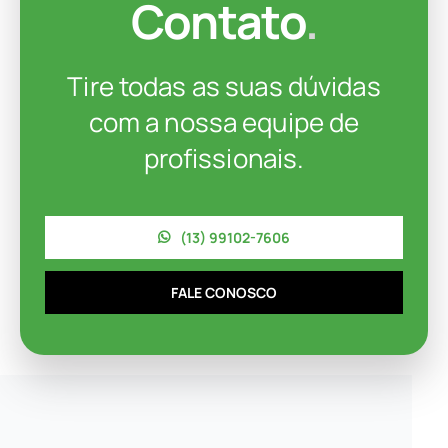
Contato
.
Tire todas as suas dúvidas
com a nossa equipe de
profissionais.
(13) 99102-7606
FALE CONOSCO