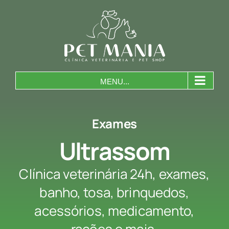
Skip
to
content
MENU...
Exames
Ultrassom
Clínica veterinária 24h, exames,
banho, tosa, brinquedos,
acessórios, medicamento,